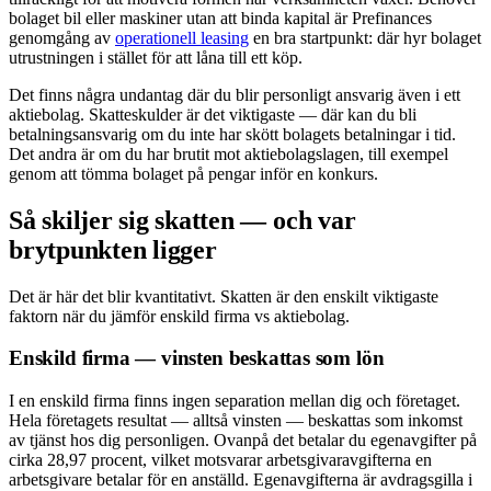
bolaget bil eller maskiner utan att binda kapital är Prefinances
genomgång av
operationell leasing
en bra startpunkt: där hyr bolaget
utrustningen i stället för att låna till ett köp.
Det finns några undantag där du blir personligt ansvarig även i ett
aktiebolag. Skatteskulder är det viktigaste — där kan du bli
betalningsansvarig om du inte har skött bolagets betalningar i tid.
Det andra är om du har brutit mot aktiebolagslagen, till exempel
genom att tömma bolaget på pengar inför en konkurs.
Så skiljer sig skatten — och var
brytpunkten ligger
Det är här det blir kvantitativt. Skatten är den enskilt viktigaste
faktorn när du jämför enskild firma vs aktiebolag.
Enskild firma — vinsten beskattas som lön
I en enskild firma finns ingen separation mellan dig och företaget.
Hela företagets resultat — alltså vinsten — beskattas som inkomst
av tjänst hos dig personligen. Ovanpå det betalar du egenavgifter på
cirka 28,97 procent, vilket motsvarar arbetsgivaravgifterna en
arbetsgivare betalar för en anställd. Egenavgifterna är avdragsgilla i