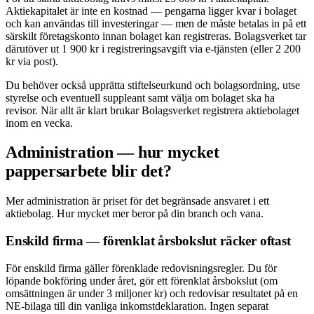
Aktiekapitalet är inte en kostnad — pengarna ligger kvar i bolaget
och kan användas till investeringar — men de måste betalas in på ett
särskilt företagskonto innan bolaget kan registreras. Bolagsverket tar
därutöver ut 1 900 kr i registreringsavgift via e-tjänsten (eller 2 200
kr via post).
Du behöver också upprätta stiftelseurkund och bolagsordning, utse
styrelse och eventuell suppleant samt välja om bolaget ska ha
revisor. När allt är klart brukar Bolagsverket registrera aktiebolaget
inom en vecka.
Administration — hur mycket
pappersarbete blir det?
Mer administration är priset för det begränsade ansvaret i ett
aktiebolag. Hur mycket mer beror på din branch och vana.
Enskild firma — förenklat årsbokslut räcker oftast
För enskild firma gäller förenklade redovisningsregler. Du för
löpande bokföring under året, gör ett förenklat årsbokslut (om
omsättningen är under 3 miljoner kr) och redovisar resultatet på en
NE-bilaga till din vanliga inkomstdeklaration. Ingen separat