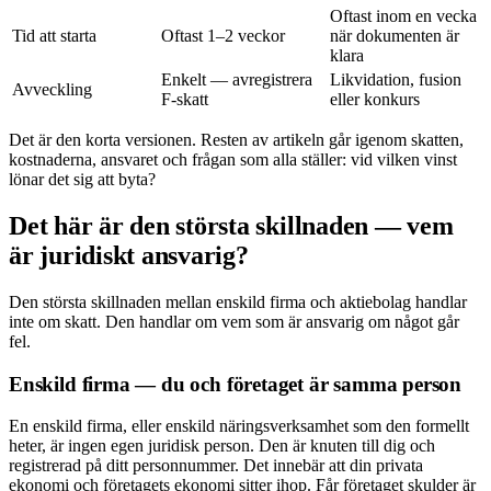
Oftast inom en vecka
Tid att starta
Oftast 1–2 veckor
när dokumenten är
klara
Enkelt — avregistrera
Likvidation, fusion
Avveckling
F-skatt
eller konkurs
Det är den korta versionen. Resten av artikeln går igenom skatten,
kostnaderna, ansvaret och frågan som alla ställer: vid vilken vinst
lönar det sig att byta?
Det här är den största skillnaden — vem
är juridiskt ansvarig?
Den största skillnaden mellan enskild firma och aktiebolag handlar
inte om skatt. Den handlar om vem som är ansvarig om något går
fel.
Enskild firma — du och företaget är samma person
En enskild firma, eller enskild näringsverksamhet som den formellt
heter, är ingen egen juridisk person. Den är knuten till dig och
registrerad på ditt personnummer. Det innebär att din privata
ekonomi och företagets ekonomi sitter ihop. Får företaget skulder är