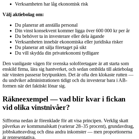
Verksamheten har låg ekonomisk risk
Välj aktiebolag om:
Du planerar att anställa personal
Din vinst konsekvent kommer ligga över 600 000 kr per år
Du behöver ta in investerare eller dela ägande
Verksamheten innebär ekonomiska eller juridiska risker
Du planerar att sälja företaget på sikt
Du vill skydda din privatekonomi tydligare
Den vanligaste vägen för svenska soloföretagare är att starta som
enskild firma, lära sig hantverket, och sedan ombilda till aktiebolag
när vinsten passerar brytpunkten. Det är ofta den klokaste rutten —
du undviker administrationen tidigt och du investerar bara i AB-
formen när det faktiskt lönar sig.
Räkneexempel — vad blir kvar i fickan
vid olika vinstnivåer?
Siffrorna nedan är förenklade för att visa principen. Verklig skatt
påverkas av kommunalskatt (varierar 28–35 procent), grundavdrag,
jobbskatteavdrag och dina andra inkomster — men proportionerna
är representativa.