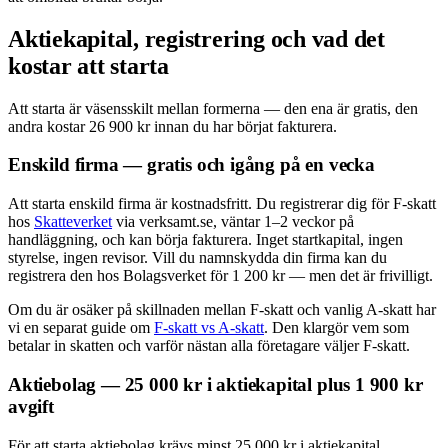
Aktiekapital, registrering och vad det
kostar att starta
Att starta är väsensskilt mellan formerna — den ena är gratis, den
andra kostar 26 900 kr innan du har börjat fakturera.
Enskild firma — gratis och igång på en vecka
Att starta enskild firma är kostnadsfritt. Du registrerar dig för F-skatt
hos
Skatteverket
via verksamt.se, väntar 1–2 veckor på
handläggning, och kan börja fakturera. Inget startkapital, ingen
styrelse, ingen revisor. Vill du namnskydda din firma kan du
registrera den hos Bolagsverket för 1 200 kr — men det är frivilligt.
Om du är osäker på skillnaden mellan F-skatt och vanlig A-skatt har
vi en separat guide om
F-skatt vs A-skatt
. Den klargör vem som
betalar in skatten och varför nästan alla företagare väljer F-skatt.
Aktiebolag — 25 000 kr i aktiekapital plus 1 900 kr
avgift
För att starta aktiebolag krävs minst 25 000 kr i aktiekapital.