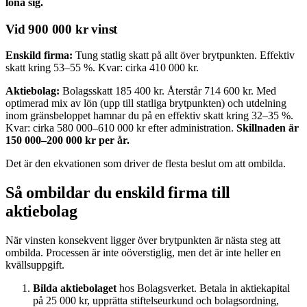
löna sig.
Vid 900 000 kr vinst
Enskild firma:
Tung statlig skatt på allt över brytpunkten. Effektiv
skatt kring 53–55 %. Kvar: cirka 410 000 kr.
Aktiebolag:
Bolagsskatt 185 400 kr. Återstår 714 600 kr. Med
optimerad mix av lön (upp till statliga brytpunkten) och utdelning
inom gränsbeloppet hamnar du på en effektiv skatt kring 32–35 %.
Kvar: cirka 580 000–610 000 kr efter administration.
Skillnaden är
150 000–200 000 kr per år.
Det är den ekvationen som driver de flesta beslut om att ombilda.
Så ombildar du enskild firma till
aktiebolag
När vinsten konsekvent ligger över brytpunkten är nästa steg att
ombilda. Processen är inte oöverstiglig, men det är inte heller en
kvällsuppgift.
Bilda aktiebolaget
hos Bolagsverket. Betala in aktiekapital
på 25 000 kr, upprätta stiftelseurkund och bolagsordning,