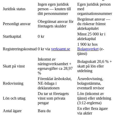
Ingen egen juridisk
Egen juridisk person
Juridisk status
person — knuten till
med
ditt personnummer
organisationsnummer
Begränsat ansvar —
Obegränsat ansvar för
Personligt ansvar
du riskerar främst
företagets skulder
aktiekapitalet
Minst 25 000 kr i
Startkapital
0 kr
aktiekapital
1 900 kr hos
Registreringskostnad
0 kr via
verksamt.se
Bolagsverket
(e-
tjänst)
Inkomst av
Bolagsskatt 20,6 % +
näringsverksamhet +
Skatt på vinst
skatt på lön eller
egenavgifter ca 28,97
utdelning
%
Förenklat årsbokslut,
Årsredovisning,
Redovisning
NE-bilaga i
bolagsstämma,
deklarationen
eventuell revisor
Du tar ut företagets
Lön (inkomst av
Lön och uttag
vinst som privata
tjänst) eller utdelning
pengar
(3:12-reglerna)
En eller flera ägare
Antal ägare
Bara du
via aktier