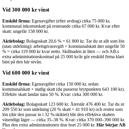
Vid 300 000 kr vinst
Enskild firma:
Egenavgifter (efter avdrag) cirka 75 000 kr,
kommunal inkomstskatt på resterande cirka 67 000 kr. Kvar efter
skatt: ungefär 158 000 kr.
Aktiebolag:
Bolagsskatt 20,6 % = 61 800 kr. Tar du ut allt som lön
(utan utdelning): arbetsgivaravgift + kommunalskatt äter ungefär 50
% = cirka 119 000 kr kvar netto. Skillnaden är liten — och AB:s
extra administrationskostnad på 25 000 kr/år gör enskild firma klart
bäst på den här nivån.
Vid 600 000 kr vinst
Enskild firma:
Egenavgifter cirka 150 000 kr, sedan
kommunalskatt + statlig skatt (du passerar brytpunkten 643 100 kr).
Effektiv skatt landar nära 50 %. Kvar: cirka 300 000 kr.
Aktiebolag:
Bolagsskatt 123 600 kr. Återstår 476 400 kr. Tar du ut
209 550 kr som utdelning (20 % skatt = 41 910 kr) och resten som
lön (där den passar in i 32 %-skiktet) blir den effektiva skatten
väsentligt lägre — cirka 35–38 %. Kvar: cirka 370 000–390 000 kr.
Plus den extra administrationen drar bort 25 000 kr.
Här börjar AB