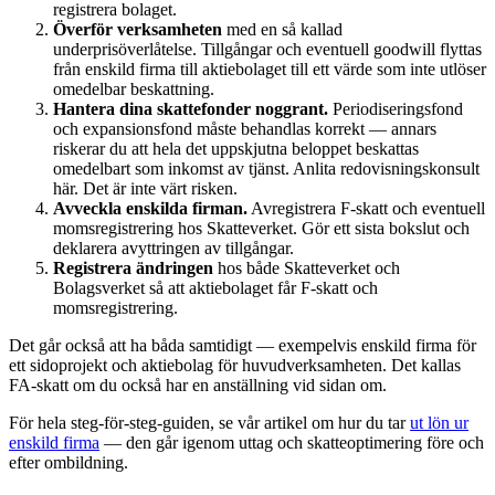
registrera bolaget.
Överför verksamheten
med en så kallad
underprisöverlåtelse. Tillgångar och eventuell goodwill flyttas
från enskild firma till aktiebolaget till ett värde som inte utlöser
omedelbar beskattning.
Hantera dina skattefonder noggrant.
Periodiseringsfond
och expansionsfond måste behandlas korrekt — annars
riskerar du att hela det uppskjutna beloppet beskattas
omedelbart som inkomst av tjänst. Anlita redovisningskonsult
här. Det är inte värt risken.
Avveckla enskilda firman.
Avregistrera F-skatt och eventuell
momsregistrering hos Skatteverket. Gör ett sista bokslut och
deklarera avyttringen av tillgångar.
Registrera ändringen
hos både Skatteverket och
Bolagsverket så att aktiebolaget får F-skatt och
momsregistrering.
Det går också att ha båda samtidigt — exempelvis enskild firma för
ett sidoprojekt och aktiebolag för huvudverksamheten. Det kallas
FA-skatt om du också har en anställning vid sidan om.
För hela steg-för-steg-guiden, se vår artikel om hur du tar
ut lön ur
enskild firma
— den går igenom uttag och skatteoptimering före och
efter ombildning.