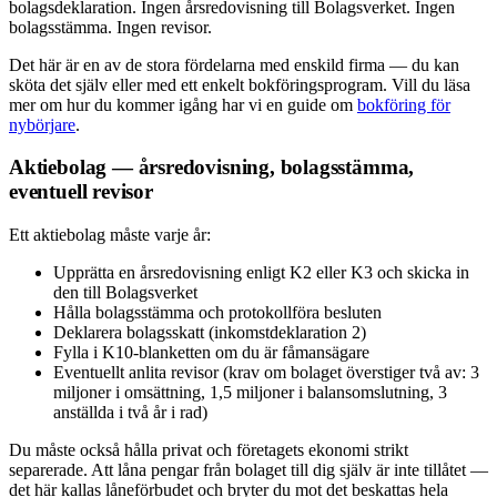
bolagsdeklaration. Ingen årsredovisning till Bolagsverket. Ingen
bolagsstämma. Ingen revisor.
Det här är en av de stora fördelarna med enskild firma — du kan
sköta det själv eller med ett enkelt bokföringsprogram. Vill du läsa
mer om hur du kommer igång har vi en guide om
bokföring för
nybörjare
.
Aktiebolag — årsredovisning, bolagsstämma,
eventuell revisor
Ett aktiebolag måste varje år:
Upprätta en årsredovisning enligt K2 eller K3 och skicka in
den till Bolagsverket
Hålla bolagsstämma och protokollföra besluten
Deklarera bolagsskatt (inkomstdeklaration 2)
Fylla i K10-blanketten om du är fåmansägare
Eventuellt anlita revisor (krav om bolaget överstiger två av: 3
miljoner i omsättning, 1,5 miljoner i balansomslutning, 3
anställda i två år i rad)
Du måste också hålla privat och företagets ekonomi strikt
separerade. Att låna pengar från bolaget till dig själv är inte tillåtet —
det här kallas låneförbudet och bryter du mot det beskattas hela