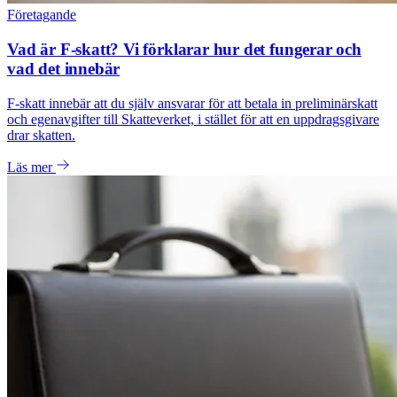
Företagande
Vad är F-skatt? Vi förklarar hur det fungerar och
vad det innebär
F-skatt innebär att du själv ansvarar för att betala in preliminärskatt
och egenavgifter till Skatteverket, i stället för att en uppdragsgivare
drar skatten.
Läs mer