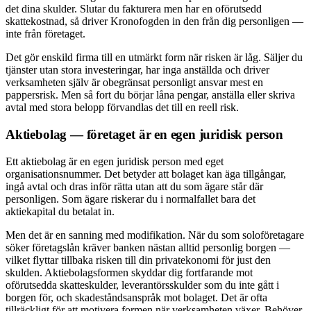
det dina skulder. Slutar du fakturera men har en oförutsedd
skattekostnad, så driver Kronofogden in den från dig personligen —
inte från företaget.
Det gör enskild firma till en utmärkt form när risken är låg. Säljer du
tjänster utan stora investeringar, har inga anställda och driver
verksamheten själv är obegränsat personligt ansvar mest en
pappersrisk. Men så fort du börjar låna pengar, anställa eller skriva
avtal med stora belopp förvandlas det till en reell risk.
Aktiebolag — företaget är en egen juridisk person
Ett aktiebolag är en egen juridisk person med eget
organisationsnummer. Det betyder att bolaget kan äga tillgångar,
ingå avtal och dras inför rätta utan att du som ägare står där
personligen. Som ägare riskerar du i normalfallet bara det
aktiekapital du betalat in.
Men det är en sanning med modifikation. När du som soloföretagare
söker företagslån kräver banken nästan alltid personlig borgen —
vilket flyttar tillbaka risken till din privatekonomi för just den
skulden. Aktiebolagsformen skyddar dig fortfarande mot
oförutsedda skatteskulder, leverantörsskulder som du inte gått i
borgen för, och skadeståndsanspråk mot bolaget. Det är ofta
tillräckligt för att motivera formen när verksamheten växer. Behöver