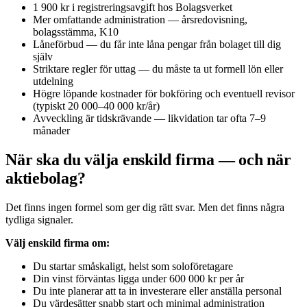
1 900 kr i registreringsavgift hos Bolagsverket
Mer omfattande administration — årsredovisning,
bolagsstämma, K10
Låneförbud — du får inte låna pengar från bolaget till dig
själv
Striktare regler för uttag — du måste ta ut formell lön eller
utdelning
Högre löpande kostnader för bokföring och eventuell revisor
(typiskt 20 000–40 000 kr/år)
Avveckling är tidskrävande — likvidation tar ofta 7–9
månader
När ska du välja enskild firma — och när
aktiebolag?
Det finns ingen formel som ger dig rätt svar. Men det finns några
tydliga signaler.
Välj enskild firma om:
Du startar småskaligt, helst som soloföretagare
Din vinst förväntas ligga under 600 000 kr per år
Du inte planerar att ta in investerare eller anställa personal
Du värdesätter snabb start och minimal administration