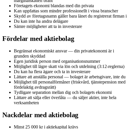
marginalskatten brant
Företagets ekonomi blandas med din privata
Kan uppfattas som mindre professionellt i vissa branscher
Skydd av företagsnamn gäller bara länet du registrerat firman i
Du kan inte ha andra delägare
Sämre möjligheter att ta in investerare
Fördelar med aktiebolag
Begränsat ekonomiskt ansvar — din privatekonomi är i
grunden skyddad
Egen juridisk person med organisationsnummer
Möjlighet till lägre skatt via lön och utdelning (3:12-reglerna)
Du kan ha flera ägare och ta in investerare
Lättare att anställa personal — bolaget är arbetsgivare, inte du
Möjlighet till personalförmåner (friskvård, tjänstepension med
fördelaktig avdragsrätt)
Tydligare separation mellan dig och bolagets ekonomi
Lättare att sälja eller överlåta — du säljer aktier, inte hela
verksamheten
Nackdelar med aktiebolag
Minst 25 000 kr i aktiekapital krävs