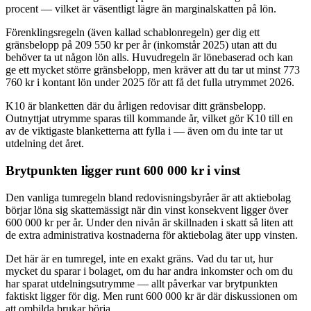
procent — vilket är väsentligt lägre än marginalskatten på lön.
Förenklingsregeln (även kallad schablonregeln) ger dig ett
gränsbelopp på 209 550 kr per år (inkomstår 2025) utan att du
behöver ta ut någon lön alls. Huvudregeln är lönebaserad och kan
ge ett mycket större gränsbelopp, men kräver att du tar ut minst 773
760 kr i kontant lön under 2025 för att få det fulla utrymmet 2026.
K10 är blanketten där du årligen redovisar ditt gränsbelopp.
Outnyttjat utrymme sparas till kommande år, vilket gör K10 till en
av de viktigaste blanketterna att fylla i — även om du inte tar ut
utdelning det året.
Brytpunkten ligger runt 600 000 kr i vinst
Den vanliga tumregeln bland redovisningsbyråer är att aktiebolag
börjar löna sig skattemässigt när din vinst konsekvent ligger över
600 000 kr per år. Under den nivån är skillnaden i skatt så liten att
de extra administrativa kostnaderna för aktiebolag äter upp vinsten.
Det här är en tumregel, inte en exakt gräns. Vad du tar ut, hur
mycket du sparar i bolaget, om du har andra inkomster och om du
har sparat utdelningsutrymme — allt påverkar var brytpunkten
faktiskt ligger för dig. Men runt 600 000 kr är där diskussionen om
att ombilda brukar börja.