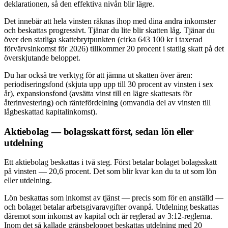
deklarationen, så den effektiva nivån blir lägre.
Det innebär att hela vinsten räknas ihop med dina andra inkomster
och beskattas progressivt. Tjänar du lite blir skatten låg. Tjänar du
över den statliga skattebrytpunkten (cirka 643 100 kr i taxerad
förvärvsinkomst för 2026) tillkommer 20 procent i statlig skatt på det
överskjutande beloppet.
Du har också tre verktyg för att jämna ut skatten över åren:
periodiseringsfond (skjuta upp upp till 30 procent av vinsten i sex
år), expansionsfond (avsätta vinst till en lägre skattesats för
återinvestering) och räntefördelning (omvandla del av vinsten till
lågbeskattad kapitalinkomst).
Aktiebolag — bolagsskatt först, sedan lön eller
utdelning
Ett aktiebolag beskattas i två steg. Först betalar bolaget bolagsskatt
på vinsten — 20,6 procent. Det som blir kvar kan du ta ut som lön
eller utdelning.
Lön beskattas som inkomst av tjänst — precis som för en anställd —
och bolaget betalar arbetsgivaravgifter ovanpå. Utdelning beskattas
däremot som inkomst av kapital och är reglerad av 3:12-reglerna.
Inom det så kallade gränsbeloppet beskattas utdelning med 20