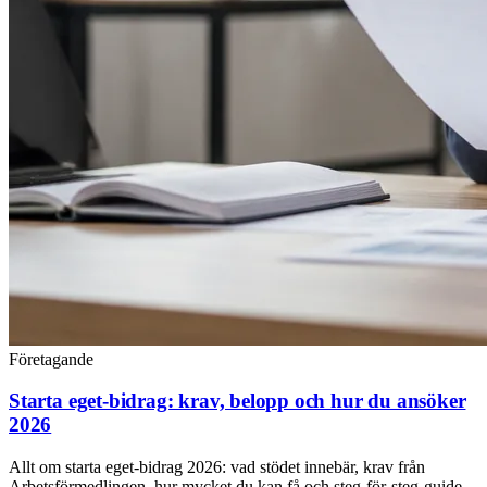
Företagande
Starta eget-bidrag: krav, belopp och hur du ansöker
2026
Allt om starta eget-bidrag 2026: vad stödet innebär, krav från
Arbetsförmedlingen, hur mycket du kan få och steg-för-steg-guide