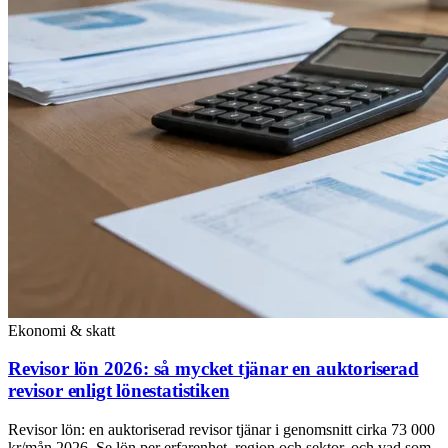
Ekonomi & skatt
Revisor lön 2026: så mycket tjänar en auktoriserad
revisor enligt lönestatistiken
Revisor lön: en auktoriserad revisor tjänar i genomsnitt cirka 73 000
kr/mån 2026. Se lön per erfarenhet, region och sektor, och vad som