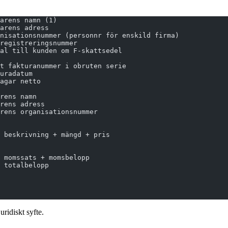
arens namn (1)
arens adress
nisationsnummer (personnr för enskild firma)
registreringsnummer
al till kunden om F-skattsedel
t fakturanummer i obruten serie
uradatum
agar netto
rens namn
rens adress
rens organisationsnummer
 beskrivning + mängd + pris
 momssats + momsbelopp
 totalbelopp
uridiskt syfte.