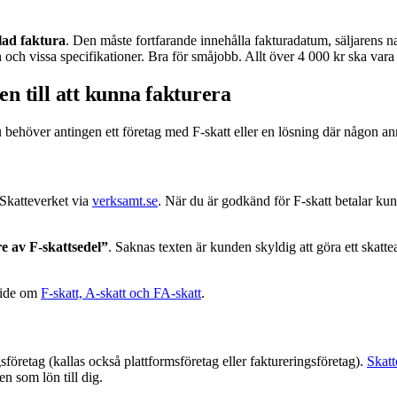
lad faktura
. Den måste fortfarande innehålla fakturadatum, säljarens
h vissa specifikationer. Bra för småjobb. Allt över 4 000 kr ska vara e
en till att kunna fakturera
u behöver antingen ett företag med F-skatt eller en lösning där någon ann
 Skatteverket via
verksamt.se
. När du är godkänd för F-skatt betalar kun
e av F-skattsedel”
. Saknas texten är kunden skyldig att göra ett skatt
guide om
F-skatt, A-skatt och FA-skatt
.
gsföretag (kallas också plattformsföretag eller faktureringsföretag).
Skatt
en som lön till dig.