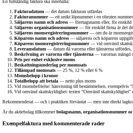
En fullständig faktura ska innehålla:
Fakturadatum
— det datum fakturan utfärdas
Fakturanummer
— ett unikt löpnummer i en obruten nummerse
Säljarens namn och adress
— företagsnamn eller, för enskild 
Säljarens organisationsnummer
— för enskild firma är det d
Säljarens momsregistreringsnummer
— om du är momsregis
Köparens namn och adress
— säljarens och köparens uppgifte
Köparens momsregistreringsnummer
— vid omvänd skattsky
Leveransdatum
— datum då varorna eller tjänsterna utfördes, 
Beskrivning av varorna eller tjänsterna
— varornas mängd och
Pris per enhet exklusive moms
Beskattningsunderlag per momssats
Tillämpad momssats
— 25 %, 12 % eller 6 %
Momsbelopp i kronor
Totalbelopp att betala
— netto plus moms
Vid momsbefrielse: hänvisning till bestämmelsen, exempelvis “
Vid omvänd skattskyldighet: texten “Omvänd skattskyldighet” 
Rekommenderat — och i praktiken förväntat — men inte direkt lagkr
Är du aktiebolag tillkommer
bolagsnamn, organisationsnummer oc
Exempelfaktura med kommenterade rader