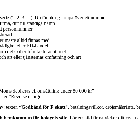
rie (1, 2, 3 …). Du får aldrig hoppa över ett nummer
firma, ditt fullständiga namn
itt personnummer
trerad
r måste alltid finnas med
ldighet eller EU-handel
om det skiljer från fakturadatumet
 art eller tjänsternas omfattning och art
Moms debiteras ej, omsättning under 80 000 kr”
eller “Reverse charge”
av: texten
“Godkänd för F-skatt”
, betalningsvillkor, dröjsmålsränta,
h hemkommun för bolagets säte
. För enskild firma räcker ditt eget