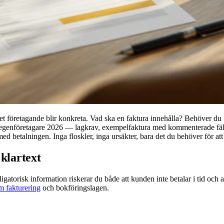
eget företagande blir konkreta. Vad ska en faktura innehålla? Behöver d
egenföretagare 2026 — lagkrav, exempelfaktura med kommenterade fält,
med betalningen. Inga floskler, inga ursäkter, bara det du behöver för att
klartext
igatorisk information riskerar du både att kunden inte betalar i tid oc
m fakturering
och bokföringslagen.