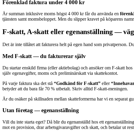
Förenklad faktura under 4 000 kr
Är summan inklusive moms högst 4 000 kr får du använda en
förenk
tjänsten samt momsbeloppet. Men du slipper kravet på köparens namn oc
F-skatt, A-skatt eller egenanställning — väg
Det är inte tillåtet att fakturera helt på egen hand som privatperson. D
Med F-skatt — du fakturerar själv
Du startar enskild firma (eller aktiebolag) och ansöker om F-skatt hos
själv egenavgifter, moms och preliminärskatt via skattekontot.
På varje faktura ska det stå
“Godkänd för F-skatt”
eller
“Innehavar
betyder att du bara får 70 % utbetalt. Skriv alltid F-skatt-meningen.
Är du osäker på skillnaden mellan skatteformerna har vi en separat 
Utan företag — egenanställning
Vill du inte starta eget? Då blir du egenanställd hos ett egenanställnin
mot en provision, drar arbetsgivaravgifter och skatt, och betalar ut rest