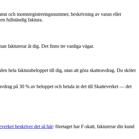
 namn och momsregistreringsnummer, beskrivning av varan eller
n fullständig faktura.
an fakturerar åt dig. Det finns tre vanliga vägar.
den hela fakturabeloppet till dig, utan att göra skatteavdrag. Du sköter
eavdrag på 30 % av beloppet och betala in det till Skatteverket — det
everket beskriver det så här
: företaget har F-skatt, fakturerar din kund