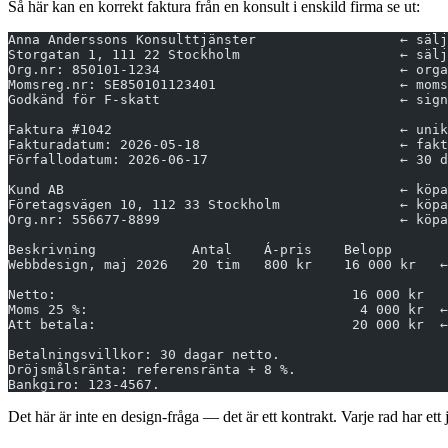
Så här kan en korrekt faktura från en konsult i enskild firma se ut:
Anna Anderssons Konsulttjänster                  ← sälj
Storgatan 1, 111 22 Stockholm                    ← sälj
Org.nr: 850101-1234                              ← orga
Momsreg.nr: SE850101123401                       ← moms
Godkänd för F-skatt                              ← sign
Faktura #1042                                    ← unik
Fakturadatum: 2026-05-18                         ← fakt
Förfallodatum: 2026-06-17                        ← 30 d
Kund AB                                          ← köpa
Företagsvägen 10, 112 33 Stockholm               ← köpa
Org.nr: 556677-8899                              ← köpa
Beskrivning            Antal    Á-pris    Belopp
Webbdesign, maj 2026   20 tim   800 kr    16 000 kr   ←
Netto:                                     16 000 kr
Moms 25 %:                                  4 000 kr  ←
Att betala:                                20 000 kr  ←
Betalningsvillkor: 30 dagar netto.
Dröjsmålsränta: referensränta + 8 %.
Bankgiro: 123-4567.
Det här är inte en design-fråga — det är ett kontrakt. Varje rad har ett j